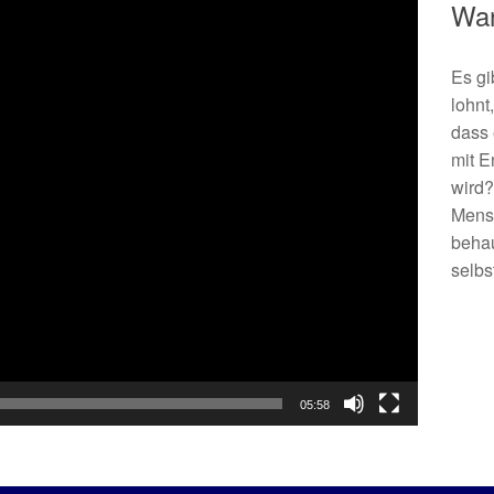
War
Es gi
lohnt
dass 
mit E
wird?
Mens
behau
selbs
05:58