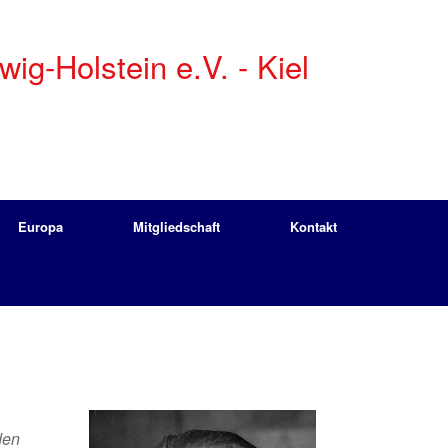
g-Holstein e.V. - Kiel
Europa
Mitgliedschaft
Kontakt
den