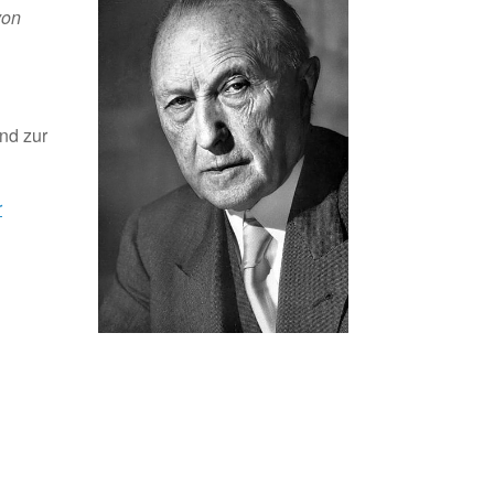
von
nd zur
r