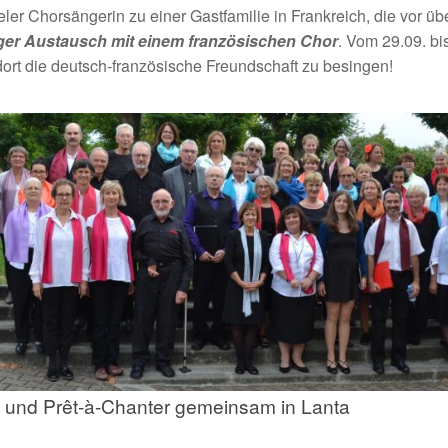
eler Chorsängerin zu einer Gastfamilie in Frankreich, die vor 
ger Austausch mit einem französischen Chor
. Vom 29.09. bi
ort die deutsch-französische Freundschaft zu besingen!
 und Prêt-à-Chanter gemeinsam in Lanta