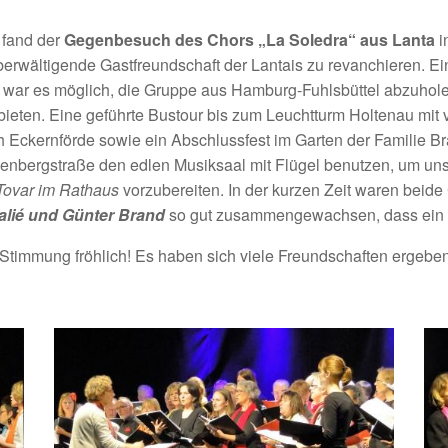
fand der
Gegenbesuch des Chors „La Soledra“ aus Lanta
i
überwältigende Gastfreundschaft der Lantais zu revanchieren. Ei
So war es möglich, die Gruppe aus Hamburg-Fuhlsbüttel abzuh
eten. Eine geführte Bustour bis zum Leuchtturm Holtenau mit v
h Eckernförde sowie ein Abschlussfest im Garten der Familie B
rdenbergstraße den edlen Musiksaal mit Flügel benutzen, um un
Tovar im Rathaus
vorzubereiten. In der kurzen Zeit waren beide
alié
und
Günter Brand
so gut zusammengewachsen, dass ein vol
 Stimmung fröhlich! Es haben sich viele Freundschaften ergeben