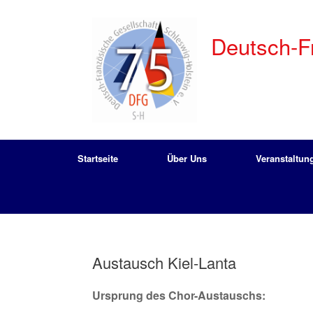
Zum
Inhalt
springen
Deutsch-Fr
Startseite
Über Uns
Veranstaltun
Austausch Kiel-Lanta
Ursprung des Chor-Austauschs: