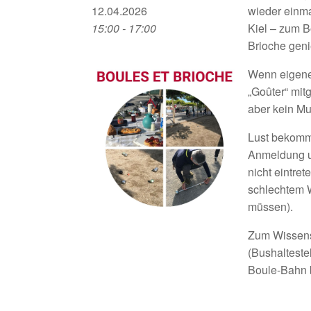
12.04.2026
wieder einma
15:00 - 17:00
Kiel – zum B
Brioche gen
Wenn eigene 
„Goûter“ mit
aber kein Mus
Lust bekomm
Anmeldung 
nicht eintret
schlechtem 
müssen).
Zum Wissens
(Bushalteste
Boule-Bahn 