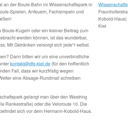
l an der Boule-Bahn im Wissenschaftspark in
Wissenschafts
oule-Spielen, Anfeuern, Fachsimpeln und
Fraunhoferstr
ießen!
Kobold-Haus)
Kiel
Boule-Kugeln oder ein kleiner Beitrag zum
gebracht werden können, ist das wunderbar,
s. Mit Getränken versorgt sich jede*r selbst.
en? Dann bitten wir um eine unverbindliche
unter
kontakt@dfg-kiel.de
(für den hoffentlich
enden Fall, dass wir kurzfristig wegen
Wetter eine Absage-Rundmail schreiben
chaftspark gelangt man über den Westring
lle Rankestraße) oder die Veloroute 10. Die
befindet sich vor dem Hermann-Kobold-Haus.