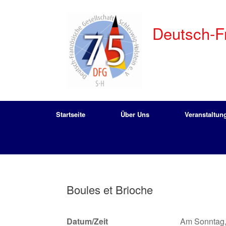
Zum
Inhalt
springen
Deutsch-Fr
Startseite
Über Uns
Veranstaltun
Boules et Brioche
Datum/Zeit
Am Sonntag, 