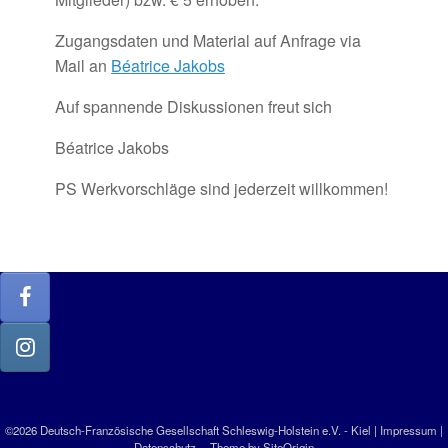
Zugangsdaten und Material auf Anfrage via
Mail an
Béatrice Jakobs
Auf spannende Diskussionen freut sich
Béatrice Jakobs
PS Werkvorschläge sind jederzeit willkommen!
©2026 Deutsch-Französische Gesellschaft Schleswig-Holstein e.V. - Kiel |
Impressum
|
Datenschutz
Theme by
SiteOrigin