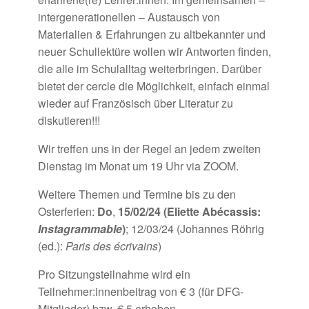
intergenerationellen – Austausch von
Materialien & Erfahrungen zu altbekannter und
neuer Schullektüre wollen wir Antworten finden,
die alle im Schulalltag weiterbringen. Darüber
bietet der
cercle
die Möglichkeit, einfach einmal
wieder auf Französisch über Literatur zu
diskutieren!!!
Wir treffen uns in der Regel an jedem zweiten
Dienstag im Monat um 19 Uhr via ZOOM.
Weitere Themen und Termine bis zu den
Osterferien:
Do
,
15/02/24 (Eliette Abécassis:
Instagrammable
)
; 12/03/24 (Johannes Röhrig
(ed.):
Paris des écrivains
)
Pro
Sitzungsteilnahme
wird ein
Teilnehmer:innenbeitrag von € 3 (für DFG-
Mitglieder) bzw. € 5 erhoben.