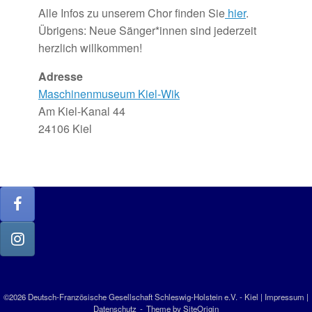
Alle Infos zu unserem Chor finden Sie
hier
.
Übrigens: Neue Sänger*innen sind jederzeit
herzlich willkommen!
Adresse
Maschinenmuseum Kiel-Wik
Am Kiel-Kanal 44
24106 Kiel
©2026 Deutsch-Französische Gesellschaft Schleswig-Holstein e.V. - Kiel |
Impressum
|
Datenschutz
Theme by
SiteOrigin