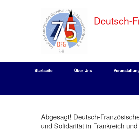
Zum
Inhalt
springen
Deutsch-Fr
Startseite
Über Uns
Veranstaltun
Abgesagt! Deutsch-Französische
und Solidarität in Frankreich un