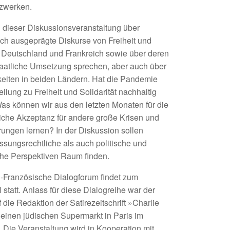
tzwerken.
n dieser Diskussionsveranstaltung über
ich ausgeprägte Diskurse von Freiheit und
in Deutschland und Frankreich sowie über deren
taatliche Umsetzung sprechen, aber auch über
iten in beiden Ländern. Hat die Pandemie
llung zu Freiheit und Solidarität nachhaltig
as können wir aus den letzten Monaten für die
liche Akzeptanz für andere große Krisen und
ungen lernen? In der Diskussion sollen
ssungsrechtliche als auch politische und
che Perspektiven Raum finden.
-Französische Dialogforum findet zum
 statt. Anlass für diese Dialogreihe war der
 die Redaktion der Satirezeitschrift »Charlie
inen jüdischen Supermarkt in Paris im
 Die Veranstaltung wird in Kooperation mit