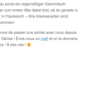
 du sonst ein regemäßiger Stammtisch-
r zum ersten Mal dabei bist, ob du gerade in
r in Frankreich – Alle Interessierten sind
lkommen!
nvie de passer une soirée avec nous depuis
 Génial ! Écris-nous un
mail
et on te donnera
os ! À très vite !