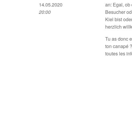
14.05.2020
an: Egal, ob
20:00
Besucher ode
Kiel bist ode
herzlich wil
Tu as donc e
ton canapé ?
toutes les inf