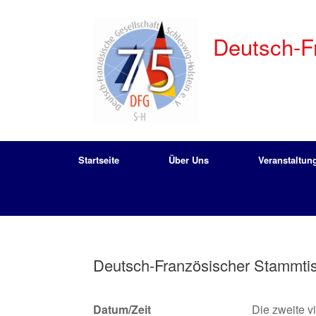
Zum
Inhalt
springen
Deutsch-Fr
Startseite
Über Uns
Veranstaltun
Deutsch-Französischer Stammtis
Datum/Zeit
Die zweite v