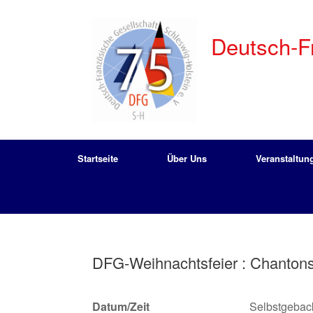
Zum
Inhalt
springen
Deutsch-Fr
Startseite
Über Uns
Veranstaltun
DFG-Weihnachtsfeier : Chantons
Datum/Zeit
Selbstgebac