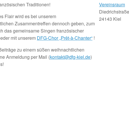
anzösischen Traditionen!
Vereinsraum
Diedrichstraße
s Flair wird es bei unserem
24143 Kiel
tlichen Zusammentreffen dennoch geben, zum
rch das gemeinsame Singen französischer
ieder mit unserem
DFG-Chor „Prêt-à-Chanter“
!
Beiträge zu einem süßen weihnachtlichen
ine Anmeldung per Mail (
kontakt@dfg-kiel.de
)
s!