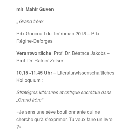
mit Mahir Guven
„
Grand frère
“
Prix Goncourt du 1er roman 2018 – Prix
Régine-Deforges
Verantwortliche
: Prof. Dr. Béatrice Jakobs –
Prof. Dr. Rainer Zeiser.
10,15 -11.45 Uhr
– Literaturwissenschaftliches
Kolloquium :
Stratégies littéraires et critique sociétale dans
„Grand frère“
«Je sens une sève bouillonnante qui ne
cherche qu‘à s’exprimer. Tu veux faire un livre
?»