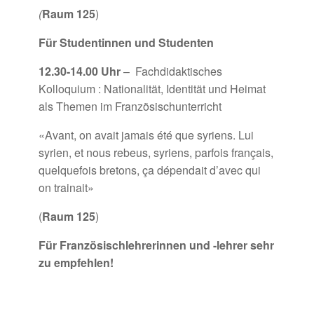
(
Raum 125
)
Für Studentinnen und Studenten
12.30-14.00 Uhr
–
Fachdidaktisches
Kolloquium
:
Nationalität, Identität und Heimat
als Themen
im Französischunterricht
«Avant, on avait jamais été que syriens. Lui
syrien, et nous rebeus, syriens, parfois français,
quelquefois bretons, ça dépendait d’avec qui
on trainait»
(
Raum 125
)
Für Französischlehrerinnen und -lehrer sehr
zu empfehlen!