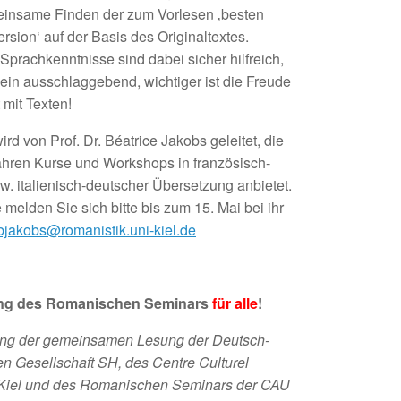
insame Finden der zum Vorlesen ‚besten
rsion‘ auf der Basis des Originaltextes.
Sprachkenntnisse sind dabei sicher hilfreich,
llein ausschlaggebend, wichtiger ist die Freude
 mit Texten!
ird von Prof. Dr. Béatrice Jakobs geleitet, die
Jahren Kurse und Workshops in französisch-
w. italienisch-deutscher Übersetzung anbietet.
 melden Sie sich bitte bis zum 15. Mai bei ihr
bjakobs@romanistik.uni-kiel.de
ung des Romanischen Seminars
für alle
!
tung der gemeinsamen Lesung der Deutsch-
n Gesellschaft SH, des Centre Culturel
 Kiel und des Romanischen Seminars der CAU