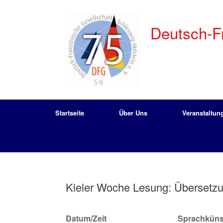
Zum
Inhalt
springen
Deutsch-Fr
Startseite
Über Uns
Veranstaltun
Kieler Woche Lesung: Übersetzu
Datum/Zeit
Sprachkünst