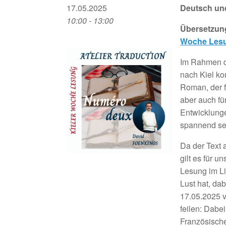
17.05.2025
Deutsch un
10:00 - 13:00
Übersetzung
Woche Les
Im Rahmen d
nach Kiel k
Roman, der f
aber auch fü
Entwicklung
spannend se
Da der Text a
gilt es für 
Lesung im Li
Lust hat, da
17.05.2025 
feilen: Dabe
Französische