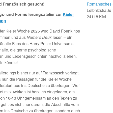
d Französisch gesucht!
Romanisches 
Leibnizstraße
s- und Formulierungsatelier zur
Kieler
24118 Kiel
ung
er Kieler Woche 2025 wird David Foenkinos
ommen und aus
Numéro Deux
lesen – ein
ür alle Fans des Harry Potter Universums,
r alle, die gerne psychologische
en und Lebensgeschichten nachvollziehen,
in könnte!
llerdings bisher nur auf Französisch vorliegt,
uns nun die Passagen für die Kieler Woche
teraturhaus ins Deutsche zu übertragen: Wer
bei mitzuwirken ist herzlich eingeladen, am
von 10-13 Uhr gemeinsam an den Texten zu
i geht es nicht nur darum, die Abschnitte vom
n ins Deutsche zu übertragen, sondern auch