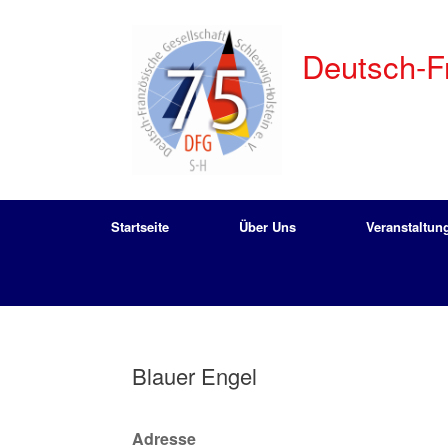
Zum
Inhalt
springen
Deutsch-Fr
Startseite
Über Uns
Veranstaltun
Blauer Engel
Adresse