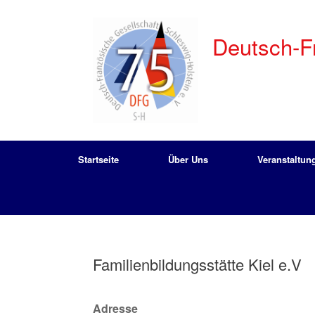
Zum
Inhalt
springen
Deutsch-Fr
Startseite
Über Uns
Veranstaltun
Familienbildungsstätte Kiel e.V
Adresse