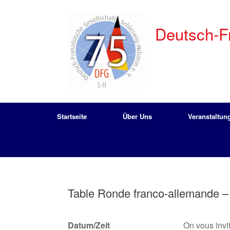
Zum
Inhalt
springen
Deutsch-Fr
Startseite
Über Uns
Veranstaltun
Table Ronde franco-allemande –
Datum/Zeit
On vous invi