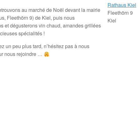
Rathaus Kiel
trouvons au marché de Noël devant la mairie
Fleethörn 9
us, Fleethörn 9) de Kiel, puis nous
Kiel
 et dégusterons vin chaud, amandes grillées
icieuses spécialités !
ez un peu plus tard, n’hésitez pas à nous
r nous rejoindre …