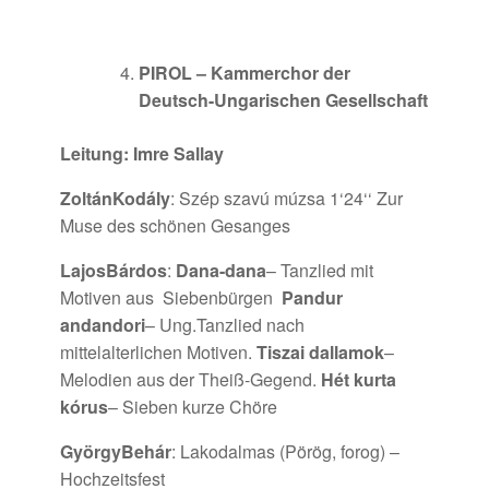
PIROL – Kammerchor der
Deutsch-Ungarischen Gesellschaft
Leitung: Imre Sallay
Zoltán
Kodály
: Szép szavú múzsa 1‘24‘‘ Zur
Muse des schönen Gesanges
Lajos
Bárdos
:
Dana-dana
– Tanzlied mit
Motiven aus Siebenbürgen
Pandur
andandori
– Ung.Tanzlied nach
mittelalterlichen Motiven.
Tiszai dallamok
–
Melodien aus der Theiß-Gegend.
Hét kurta
kórus
– Sieben kurze Chöre
György
Behár
: Lakodalmas (Pörög, forog) –
Hochzeitsfest