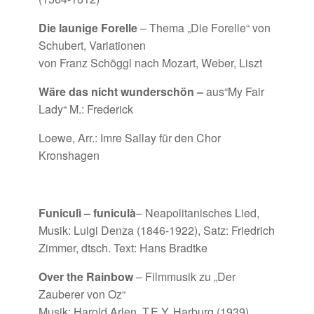
Die launige Forelle
– Thema „Die Forelle“ von
Schubert, Variationen
von Franz Schöggl nach Mozart, Weber, Liszt
Wäre das nicht wunderschön –
aus“My Fair
Lady“ M.: Frederick
Loewe, Arr.: Imre Sallay für den Chor
Kronshagen
Funiculì – funiculà
– Neapolitanisches Lied,
Musik: Luigi Denza (1846-1922), Satz: Friedrich
Zimmer, dtsch. Text: Hans Bradtke
Over the Rainbow
– Filmmusik zu „Der
Zauberer von Oz“
Musik: Harold Arlen, T.E.Y. Harburg (1939)