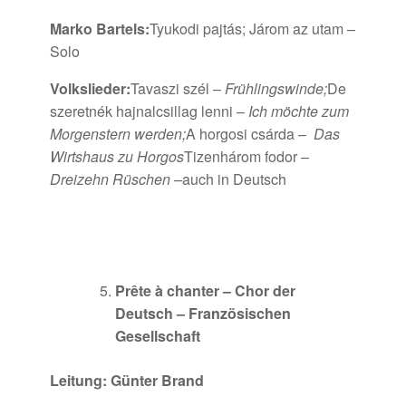
Marko Bartels:
Tyukodi pajtás; Járom az utam –
Solo
Volkslieder:
Tavaszi szél –
Frühlingswinde;
De
szeretnék hajnalcsillag lenni –
Ich möchte zum
Morgenstern werden;
A horgosi csárda –
Das
Wirtshaus zu Horgos
Tizenhárom fodor –
Dreizehn Rüschen –
auch in Deutsch
Prête à chanter – Chor der
Deutsch – Französischen
Gesellschaft
Leitung: Günter Brand