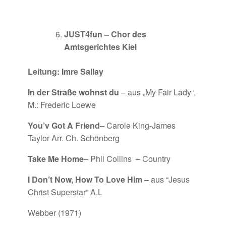
JUST4fun – Chor des
Amtsgerichtes Kiel
Leitung: Imre Sallay
In der Straße wohnst du
– aus „My Fair Lady“,
M.: Frederic Loewe
You’v Got A Friend
– Carole King-James
Taylor Arr. Ch. Schönberg
Take Me Home
– Phil Collins – Country
I Don’t Now, How To Love Him –
aus “Jesus
Christ Superstar” A.L
Webber (1971)